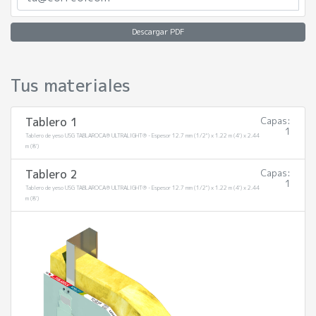
Descargar PDF
Tus materiales
Tablero 1
Capas:
1
Tablero de yeso USG TABLAROCA® ULTRALIGHT® - Espesor 12.7 mm (1/2") x 1.22 m (4') x 2.44
m (8')
Tablero 2
Capas:
1
Tablero de yeso USG TABLAROCA® ULTRALIGHT® - Espesor 12.7 mm (1/2") x 1.22 m (4') x 2.44
m (8')